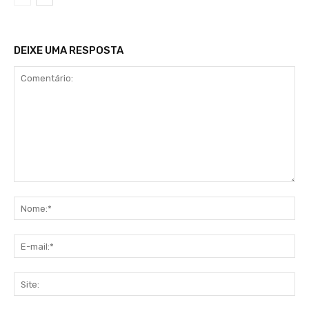
DEIXE UMA RESPOSTA
Comentário:
No
E-
mai
Sit