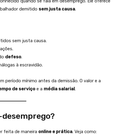
conhecido quando se fala em desemprego. Ele oferece
abalhador demitido
sem justa causa
.
tidos sem justa causa.
ações.
 do
defeso
.
álogas à escravidão.
um período mínimo antes da demissão. O valor e a
empo de serviço
e a
média salarial
.
o-desemprego?
r feita de maneira
online e prática
. Veja como: