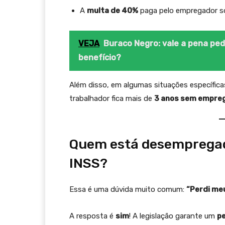
A
multa de 40%
paga pelo empregador so
VEJA
Buraco Negro: vale a pena ped
benefício?
Além disso, em algumas situações específic
trabalhador fica mais de
3 anos sem empre
Quem está desempregad
INSS?
Essa é uma dúvida muito comum:
“Perdi me
A resposta é
sim
! A legislação garante um
pe