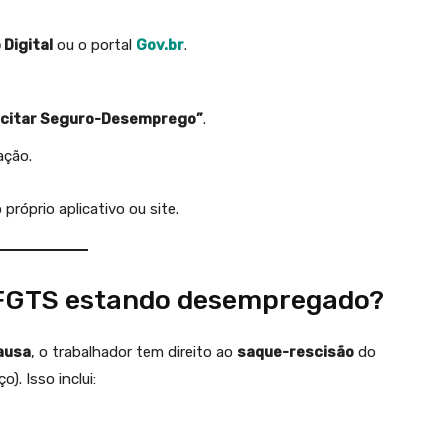
 Digital
ou o portal
Gov.br
.
icitar Seguro-Desemprego”
.
ação.
róprio aplicativo ou site.
o FGTS estando desempregado?
ausa
, o trabalhador tem direito ao
saque-rescisão
do
. Isso inclui: