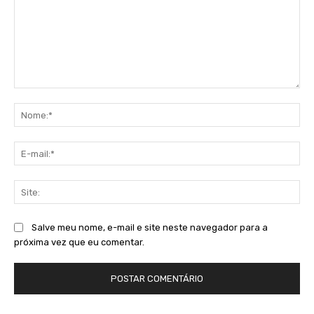
Comentário:
No
E-
mai
Sit
Salve meu nome, e-mail e site neste navegador para a
próxima vez que eu comentar.