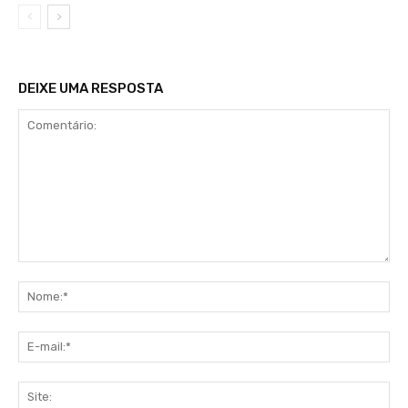
DEIXE UMA RESPOSTA
Comentário:
No
E-
mai
Sit