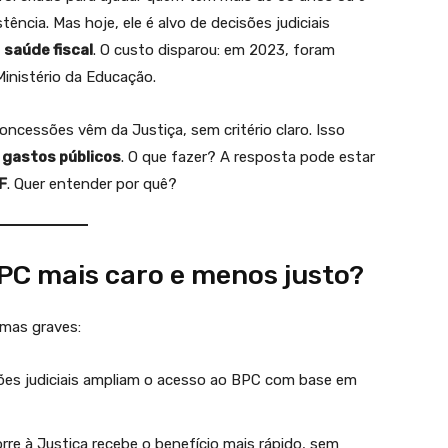
ência. Mas hoje, ele é alvo de decisões judiciais
a
saúde fiscal
. O custo disparou: em 2023, foram
inistério da Educação.
ncessões vêm da Justiça, sem critério claro. Isso
 gastos públicos
. O que fazer? A resposta pode estar
F
. Quer entender por quê?
BPC mais caro e menos justo?
emas graves:
ões judiciais ampliam o acesso ao BPC com base em
re à Justiça recebe o benefício mais rápido, sem