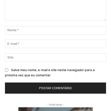
Comentário:
No
E-
mai
Sit
Salve meu nome, e-mail e site neste navegador para a
próxima vez que eu comentar.
- Publicidade -