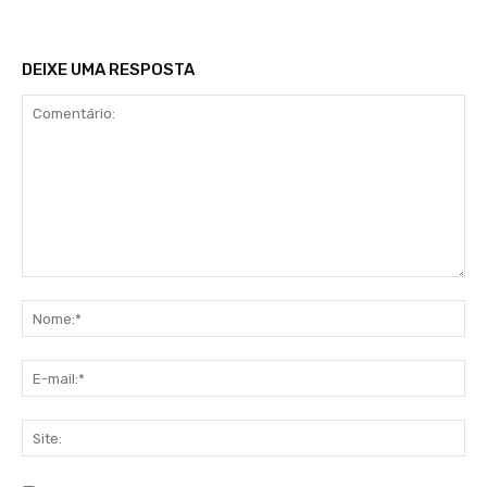
DEIXE UMA RESPOSTA
Comentário:
No
E-
mai
Sit