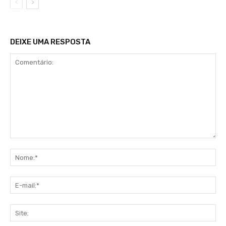
DEIXE UMA RESPOSTA
Comentário:
No
E-
mai
Sit