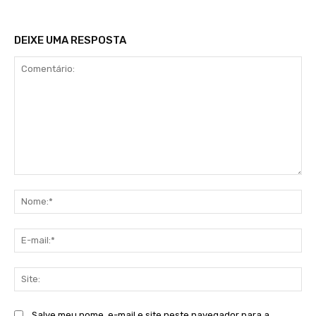
DEIXE UMA RESPOSTA
Comentário:
No
E-
mai
Sit
Salve meu nome, e-mail e site neste navegador para a