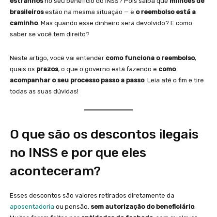
estranhos
no seu benefício do INSS? Pois saiba que
milhões de
brasileiros
estão na mesma situação — e
o reembolso está a
caminho
. Mas quando esse dinheiro será devolvido? E como
saber se você tem direito?
Neste artigo, você vai entender
como funciona o reembolso
,
quais os
prazos
, o que o governo está fazendo e
como
acompanhar o seu processo passo a passo
. Leia até o fim e tire
todas as suas dúvidas!
O que são os descontos ilegais
no INSS e por que eles
aconteceram?
Esses descontos são valores retirados diretamente da
aposentadoria
ou pensão,
sem autorização do beneficiário
.