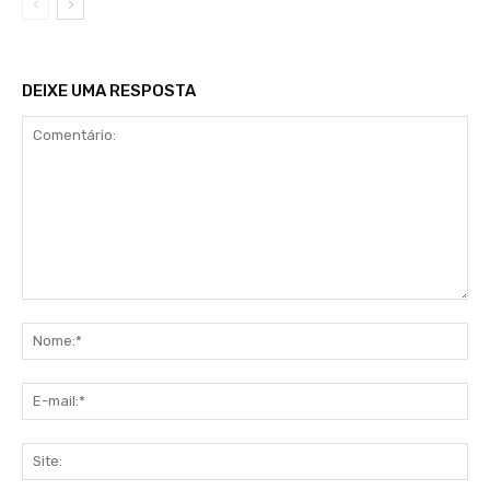
DEIXE UMA RESPOSTA
Comentário:
No
E-
mai
Sit