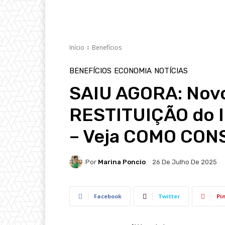
Início
Benefícios
BENEFÍCIOS
ECONOMIA
NOTÍCIAS
SAIU AGORA: Nov
RESTITUIÇÃO do I
– Veja COMO CON
Por
Marina Poncio
26 De Julho De 2025
Facebook
Twitter
Pi