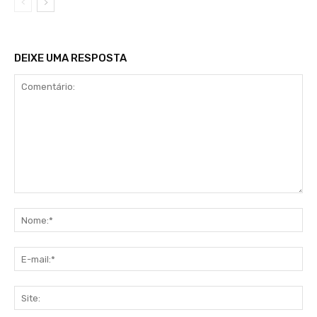
DEIXE UMA RESPOSTA
Comentário:
No
E-
mai
Sit