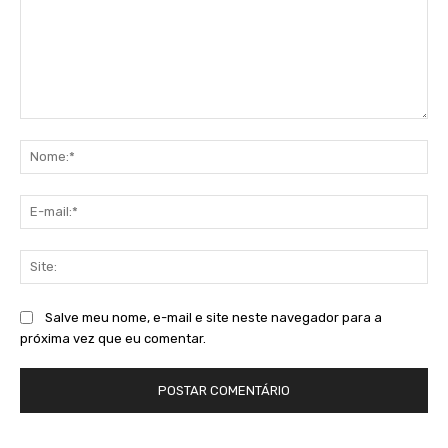
Comentário:
No
E-
mai
Sit
Salve meu nome, e-mail e site neste navegador para a
próxima vez que eu comentar.