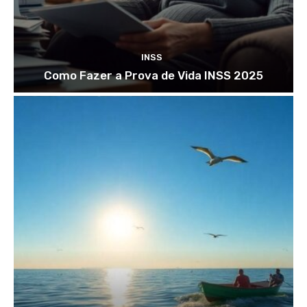
INSS
Como Fazer a Prova de Vida INSS 2025