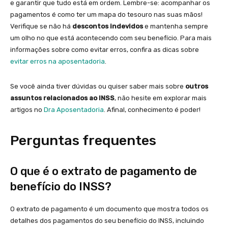
e garantir que tudo está em ordem. Lembre-se: acompanhar os
pagamentos é como ter um mapa do tesouro nas suas mãos!
Verifique se não há
descontos indevidos
e mantenha sempre
um olho no que está acontecendo com seu benefício. Para mais
informações sobre como evitar erros, confira as dicas sobre
evitar erros na aposentadoria
.
Se você ainda tiver dúvidas ou quiser saber mais sobre
outros
assuntos relacionados ao INSS
, não hesite em explorar mais
artigos no
Dra Aposentadoria
. Afinal, conhecimento é poder!
Perguntas frequentes
O que é o extrato de pagamento de
benefício do INSS?
O extrato de pagamento é um documento que mostra todos os
detalhes dos pagamentos do seu benefício do INSS, incluindo