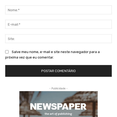
Comentário:
No
E-
mai
Sit
Salve meu nome, e-mail e site neste navegador para a
próxima vez que eu comentar.
- Publicidade -