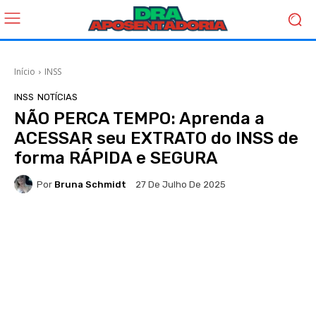
Início
INSS
INSS
NOTÍCIAS
NÃO PERCA TEMPO: Aprenda a
ACESSAR seu EXTRATO do INSS de
forma RÁPIDA e SEGURA
Por
Bruna Schmidt
27 De Julho De 2025