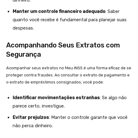
dinheiro.
Manter um controle financeiro adequado
: Saber
quanto você recebe é fundamental para planejar suas
despesas.
Acompanhando Seus Extratos com
Segurança
Acompanhar seus extratos no Meu INSS é uma forma eficaz de se
proteger contra fraudes. Ao consultar o extrato de pagamento e
o extrato de empréstimos consignados, você pode:
Identificar movimentações estranhas
: Se algo não
parece certo, investigue.
Evitar prejuízos
: Manter o controle garante que você
não perca dinheiro.