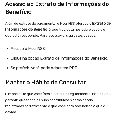
Acesso ao Extrato de Informações do
Benefício
Além do extrato de pagamento, o Meu INSS oferece o
Extrato de
Informações do Benefício
, que traz detalhes sobre você e o
que está recebendo. Para acessá-lo, siga estes passos:
Acesse o Meu INSS.
Clique na opção Extrato de Informações do Benefício.
Se preferir, você pode baixar em PDF.
Manter o Hábito de Consultar
É importante que você faça a consulta regularmente. Isso ajuda a
garantir que todas as suas contribuições estão sendo
registradas corretamente e que você está recebendo o que é
devido.