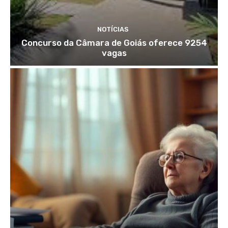
NOTÍCIAS
Concurso da Câmara de Goiás oferece 9254
vagas