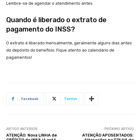
Lembre-se de agendar o atendimento antes.
Quando é liberado o extrato de
pagamento do INSS?
O extrato é liberado mensalmente, geralmente alguns dias antes
do depósito do benefício. Fique atento ao calendário de
pagamentos!
Facebook
Twitter
ARTIGO ANTERIOR
PRÓXIMO ARTIGO
ATENÇÃO: Nova LINHA de
ATENÇÃO APOSENTADOS:
CRÉDITO do INSS já está
Alterações na FOLHA de