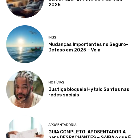
2025
INSS
Mudanças Importantes no Seguro-
Defeso em 2025 – Veja
NOTÍCIAS
Justiça bloqueia Hytalo Santos nas
redes sociais
APOSENTADORIA
GUIA COMPLETO: APOSENTADORIA
para DESPACHANTES – SAIBA o que É