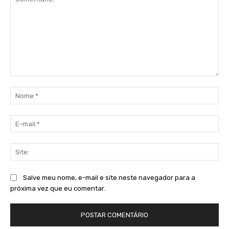
Comentário:
No
E-
mai
Sit
Salve meu nome, e-mail e site neste navegador para a
próxima vez que eu comentar.