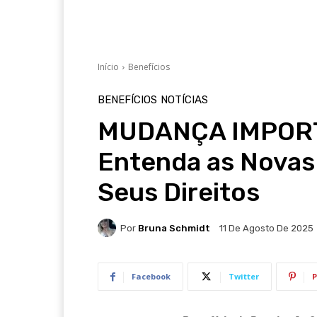
Início
Benefícios
BENEFÍCIOS
NOTÍCIAS
MUDANÇA IMPORT
Entenda as Novas
Seus Direitos
Por
Bruna Schmidt
11 De Agosto De 2025
Facebook
Twitter
P