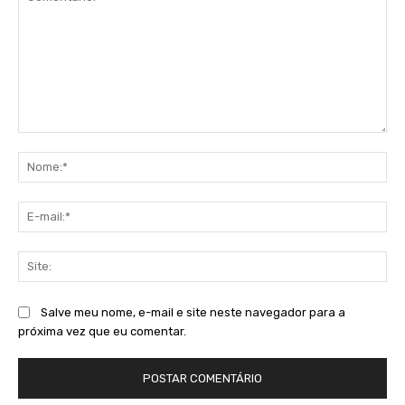
Comentário:
No
E-
mai
Sit
Salve meu nome, e-mail e site neste navegador para a
próxima vez que eu comentar.