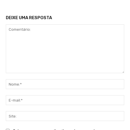
DEIXE UMA RESPOSTA
Comentário:
No
E-
mai
Sit