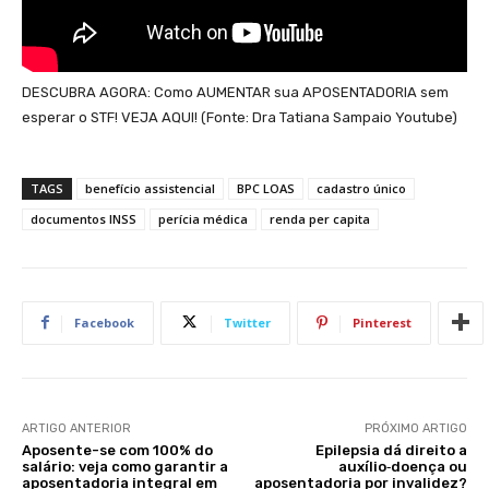
DESCUBRA AGORA: Como AUMENTAR sua APOSENTADORIA sem
esperar o STF! VEJA AQUI! (Fonte: Dra Tatiana Sampaio Youtube)
TAGS
benefício assistencial
BPC LOAS
cadastro único
documentos INSS
perícia médica
renda per capita
Facebook
Twitter
Pinterest
ARTIGO ANTERIOR
PRÓXIMO ARTIGO
Aposente-se com 100% do
Epilepsia dá direito a
salário: veja como garantir a
auxílio‑doença ou
aposentadoria integral em
aposentadoria por invalidez?