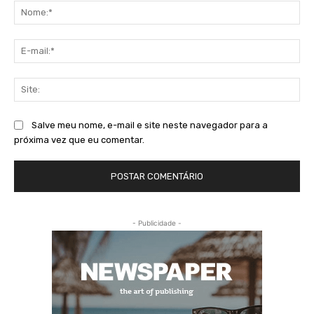
No
E-
mai
Sit
Salve meu nome, e-mail e site neste navegador para a
próxima vez que eu comentar.
- Publicidade -