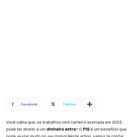
Facebook
Twitter
Você sabia que, se trabalhou com carteira assinada em 2023,
pode ter direito a um
dinheiro extra
? O
PIS
é um benefício que
pode ajudar muito no seu bolso! Neste artigo, vamos te contar