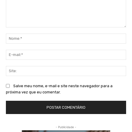
Comentário:
No
E-
mai
Sit
Salve meu nome, e-mail e site neste navegador para a
próxima vez que eu comentar.
- Publicidade -