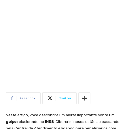
Facebook
Twitter
Neste artigo, você descobrirá um alerta importante sobre um
golpe
relacionado ao
INSS
. Cibercriminosos estão se passando
pela Central de Atendimento e ligando para beneficiários com