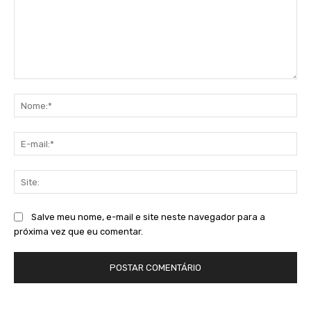
Comentário:
No
E-
mai
Sit
Salve meu nome, e-mail e site neste navegador para a
próxima vez que eu comentar.