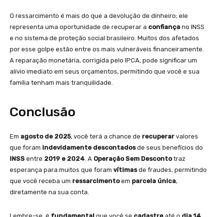
O ressarcimento é mais do que a devolução de dinheiro; ele
representa uma oportunidade de recuperar a
confiança
no INSS
e no sistema de proteção social brasileiro. Muitos dos afetados
por esse golpe estão entre os mais vulneráveis financeiramente.
A reparação monetária, corrigida pelo IPCA, pode significar um
alívio imediato em seus orçamentos, permitindo que você e sua
família tenham mais tranquilidade.
Conclusão
Em
agosto de 2025
, você terá a chance de
recuperar
valores
que foram
indevidamente descontados
de seus benefícios do
INSS
entre
2019 e 2024
. A
Operação Sem Desconto
traz
esperança para muitos que foram
vítimas
de fraudes, permitindo
que você receba um
ressarcimento
em
parcela única
,
diretamente na sua conta.
Lembre-se, é
fundamental
que você se
cadastre
até o
dia 14