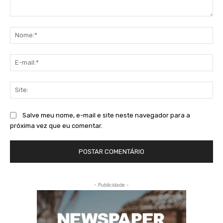
Comentário:
No
E-
mai
Sit
Salve meu nome, e-mail e site neste navegador para a
próxima vez que eu comentar.
- Publicidade -