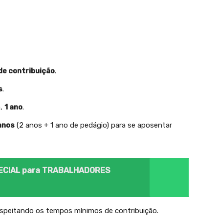
de contribuição
.
s
.
a,
1 ano
.
anos
(2 anos + 1 ano de pedágio) para se aposentar
PECIAL para TRABALHADORES
espeitando os tempos mínimos de contribuição.