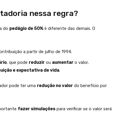
ntadoria nessa regra?
ra do
pedágio de 50%
é diferente das demais. O
ntribuição a partir de julho de 1994.
ário
, que pode
reduzir
ou
aumentar
o valor,
uição e expectativa de vida
.
hador pode ter uma
redução no valor
do benefício por
mportante
fazer simulações
para verificar se o valor será