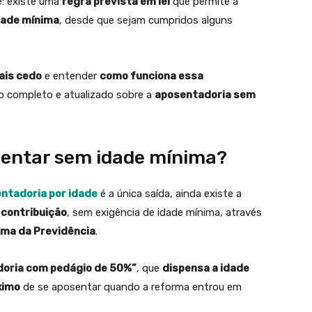
e: existe uma
regra prevista em lei
que permite a
idade mínima
, desde que sejam cumpridos alguns
ais cedo
e entender
como funciona essa
o completo e atualizado sobre a
aposentadoria sem
sentar sem idade mínima?
ntadoria por idade
é a única saída, ainda existe a
 contribuição
, sem exigência de idade mínima, através
ma da Previdência
.
oria com pedágio de 50%”
, que
dispensa a idade
ximo
de se aposentar quando a reforma entrou em