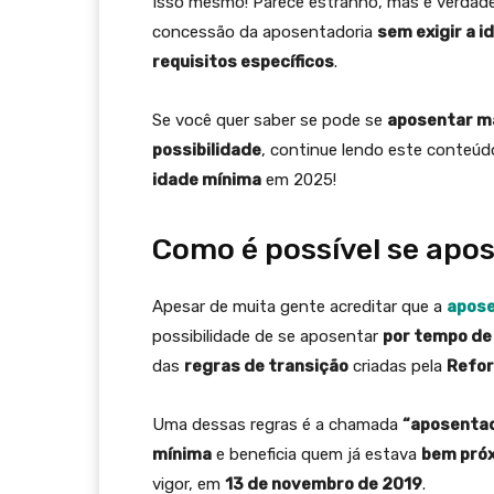
Isso mesmo! Parece estranho, mas é verdad
concessão da aposentadoria
sem exigir a 
requisitos específicos
.
Se você quer saber se pode se
aposentar m
possibilidade
, continue lendo este conteúd
idade mínima
em 2025!
Como é possível se apo
Apesar de muita gente acreditar que a
apose
possibilidade de se aposentar
por tempo de
das
regras de transição
criadas pela
Refor
Uma dessas regras é a chamada
“aposentad
mínima
e beneficia quem já estava
bem pró
vigor, em
13 de novembro de 2019
.