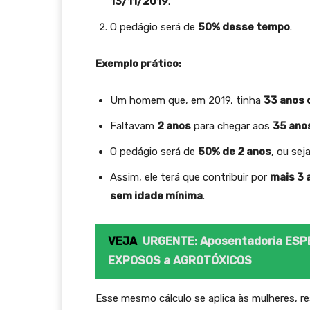
13/11/2019
.
O pedágio será de
50% desse tempo
.
Exemplo prático:
Um homem que, em 2019, tinha
33 anos 
Faltavam
2 anos
para chegar aos
35 ano
O pedágio será de
50% de 2 anos
, ou sej
Assim, ele terá que contribuir por
mais 3 
sem idade mínima
.
VEJA
URGENTE: Aposentadoria ES
EXPOSOS a AGROTÓXICOS
Esse mesmo cálculo se aplica às mulheres, r