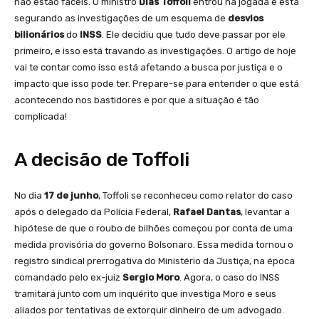
não estão fáceis. O ministro
Dias Toffoli
entrou na jogada e está
segurando as investigações de um esquema de
desvios
bilionários
do
INSS
. Ele decidiu que tudo deve passar por ele
primeiro, e isso está travando as investigações. O artigo de hoje
vai te contar como isso está afetando a busca por justiça e o
impacto que isso pode ter. Prepare-se para entender o que está
acontecendo nos bastidores e por que a situação é tão
complicada!
A decisão de Toffoli
No dia
17 de junho
, Toffoli se reconheceu como relator do caso
após o delegado da Polícia Federal,
Rafael Dantas
, levantar a
hipótese de que o roubo de bilhões começou por conta de uma
medida provisória do governo Bolsonaro. Essa medida tornou o
registro sindical prerrogativa do Ministério da Justiça, na época
comandado pelo ex-juiz
Sergio Moro
. Agora, o caso do INSS
tramitará junto com um inquérito que investiga Moro e seus
aliados por tentativas de extorquir dinheiro de um advogado.