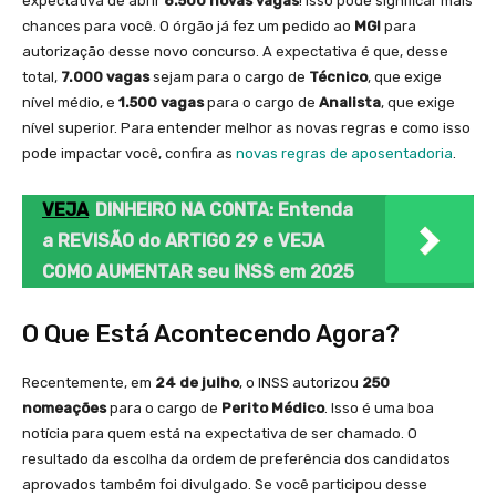
expectativa de abrir
8.500 novas vagas
! Isso pode significar mais
chances para você. O órgão já fez um pedido ao
MGI
para
autorização desse novo concurso. A expectativa é que, desse
total,
7.000 vagas
sejam para o cargo de
Técnico
, que exige
nível médio, e
1.500 vagas
para o cargo de
Analista
, que exige
nível superior. Para entender melhor as novas regras e como isso
pode impactar você, confira as
novas regras de aposentadoria
.
VEJA
DINHEIRO NA CONTA: Entenda
a REVISÃO do ARTIGO 29 e VEJA
COMO AUMENTAR seu INSS em 2025
O Que Está Acontecendo Agora?
Recentemente, em
24 de julho
, o INSS autorizou
250
nomeações
para o cargo de
Perito Médico
. Isso é uma boa
notícia para quem está na expectativa de ser chamado. O
resultado da escolha da ordem de preferência dos candidatos
aprovados também foi divulgado. Se você participou desse