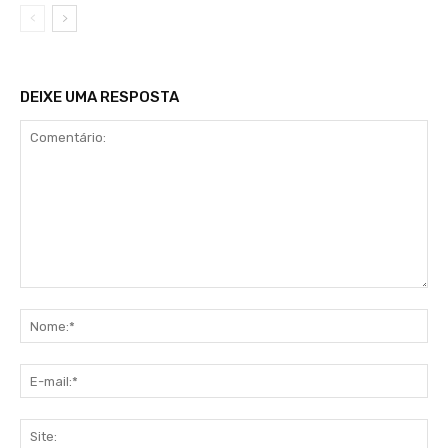
DEIXE UMA RESPOSTA
Comentário:
No
E-
mai
Sit