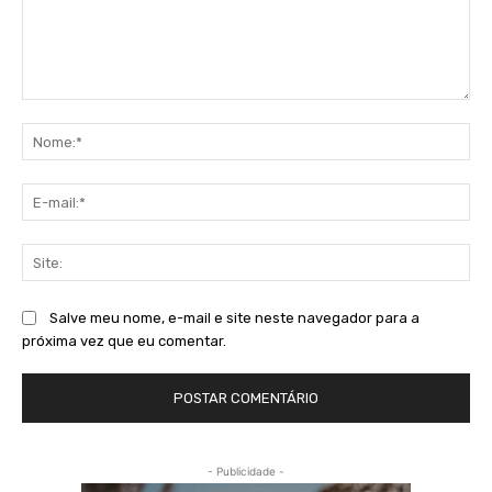
Comentário:
No
E-
mai
Sit
Salve meu nome, e-mail e site neste navegador para a
próxima vez que eu comentar.
- Publicidade -