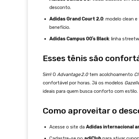
desconto.
Adidas Grand Court 2.0
: modelo clean e
benefício.
Adidas Campus 00ʼs Black
: linha stree
Esses tênis são confortá
Sim! O
Advantage 2.0
tem acolchoamento
C
confortável por horas. Já os modelos
Gazell
ideais para quem busca conforto com estilo.
Como aproveitar o desc
Acesse o site da
Adidas internacional a
Cadastre-se no
adiClub
para ativar cupon