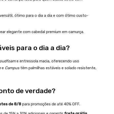
 versátil, ótimo para o dia a dia e com ótimo custo-
twear elegante com cabedal premium em camurça.
veis para o dia a dia?
loudfoam
e entressola macia, oferecendo uso
e
e
Campus
têm palmilhas estáveis e solado resistente,
onto de verdade?
ntes de 8/8
para promoções de até 40% OFF.
s de 15% a 30% adicionais e garantir
frete grátis
.