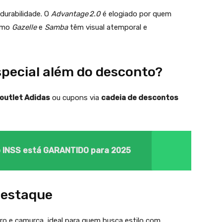
durabilidade. O
Advantage 2.0
é elogiado por quem
como
Gazelle
e
Samba
têm visual atemporal e
special além do desconto?
outlet Adidas
ou cupons via
cadeia de descontos
o INSS está GARANTIDO para 2025
destaque
ouro e camurça, ideal para quem busca estilo com