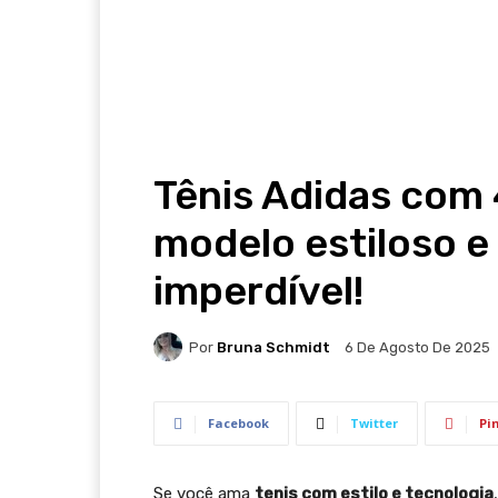
Tênis Adidas com
modelo estiloso e
imperdível!
Por
Bruna Schmidt
6 De Agosto De 2025
Facebook
Twitter
Pi
Se você ama
tenis com estilo e tecnologia