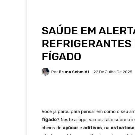
SAÚDE EM ALERTA
REFRIGERANTES 
FÍGADO
Por
Bruna Schmidt
22 De Julho De 2025
Facebook
Twitter
Pi
Você já parou para pensar em como o seu a
fígado
? Neste artigo, vamos falar sobre o 
cheios de
açúcar
e
aditivos
, na
esteatose