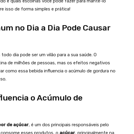
do e quais escolhas você pode fazer para mantê-lo
e isso de forma simples e prática!
mum no Dia a Dia Pode Causar
 todo dia pode ser um vilão para a sua saúde. O
tina de milhões de pessoas, mas os efeitos negativos
ar como essa bebida influencia o acúmulo de gordura no
so.
fluencia o Acúmulo de
eor de açúcar
, é um dos principais responsáveis pelo
ê consome esses produtos, o
açúcar
, principalmente na