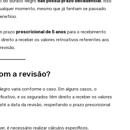
ão do Buraco Negro
não possui prazo decadencial
. Isso
 a qualquer momento, mesmo que já tenham se passado
enefício.
um prazo
prescricional de 5 anos
para o recebimento
 direito a receber os valores retroativos referentes aos
revisão.
om a revisão?
 Negro varia conforme o caso. Em alguns casos, o
ficativo, e os segurados têm direito a receber os valores
té a data da revisão, respeitando o prazo prescricional
r, é necessário realizar cálculos específicos,