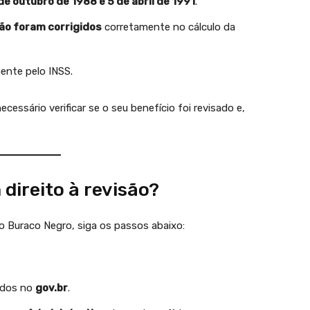
de outubro de 1988 e 5 de abril de 1991
.
ão foram corrigidos
corretamente no cálculo da
ente pelo INSS.
necessário verificar se o seu benefício foi revisado e,
direito à revisão?
do Buraco Negro, siga os passos abaixo:
ados no
gov.br
.