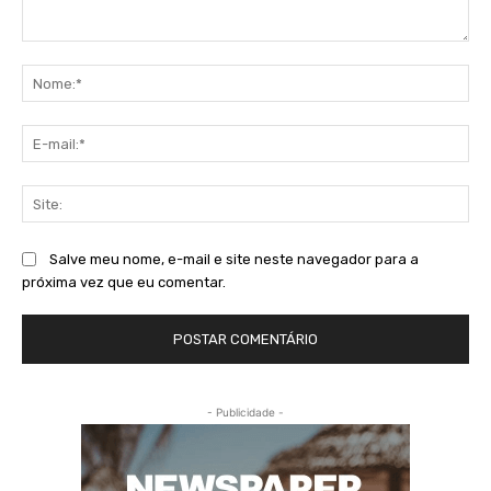
Comentário:
No
E-
mai
Sit
Salve meu nome, e-mail e site neste navegador para a
próxima vez que eu comentar.
- Publicidade -