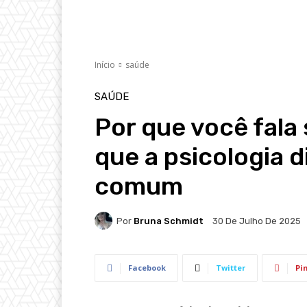
Início
saúde
SAÚDE
Por que você fala
que a psicologia d
comum
Por
Bruna Schmidt
30 De Julho De 2025
Facebook
Twitter
Pi