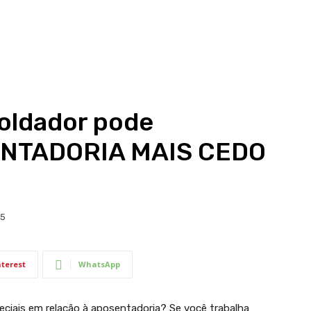
oldador pode
NTADORIA MAIS CEDO
25
nterest
WhatsApp
eciais em relação à aposentadoria? Se você trabalha