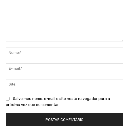
Comentário:
No
E-
mai
Sit
Salve meu nome, e-mail e site neste navegador para a
próxima vez que eu comentar.