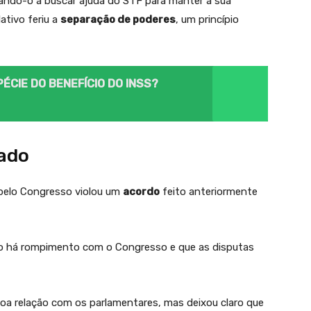
evando-o a buscar ajuda do STF para manter a sua
ativo feriu a
separação de poderes
, um princípio
PÉCIE DO BENEFÍCIO DO INSS?
ado
pelo Congresso violou um
acordo
feito anteriormente
ão há rompimento com o Congresso e que as disputas
oa relação com os parlamentares, mas deixou claro que