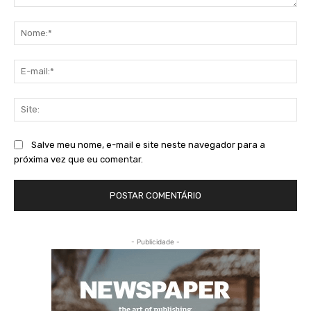
Comentário:
No
E-
mai
Sit
Salve meu nome, e-mail e site neste navegador para a
próxima vez que eu comentar.
- Publicidade -