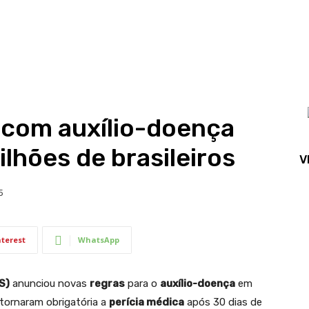
 com auxílio-doença
lhões de brasileiros
V
5
nterest
WhatsApp
S)
anunciou novas
regras
para o
auxílio-doença
em
tornaram obrigatória a
perícia médica
após 30 dias de