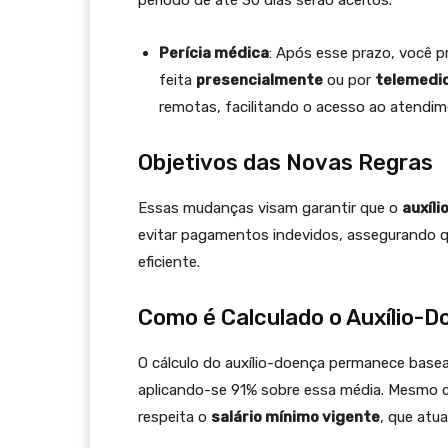
período de até 30 dias serão aceitos.
Perícia médica
: Após esse prazo, você p
feita
presencialmente
ou por
telemedi
remotas, facilitando o acesso ao atendim
Objetivos das Novas Regras
Essas mudanças visam garantir que o
auxíl
evitar pagamentos indevidos, assegurando qu
eficiente.
Como é Calculado o Auxílio-
O cálculo do auxílio-doença permanece bas
aplicando-se 91% sobre essa média. Mesmo c
respeita o
salário mínimo vigente
, que atu