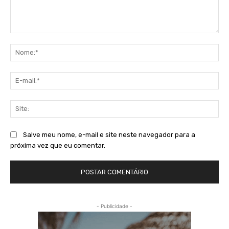
Comentário:
No
E-
mai
Sit
Salve meu nome, e-mail e site neste navegador para a
próxima vez que eu comentar.
- Publicidade -