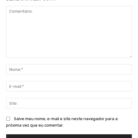
Comentário:
No
E-
mai
Sit
Salve meu nome, e-mail e site neste navegador para a
próxima vez que eu comentar.