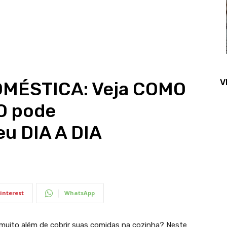
V
OMÉSTICA: Veja COMO
O pode
 DIA A DIA
interest
WhatsApp
muito além de cobrir suas comidas na cozinha? Neste