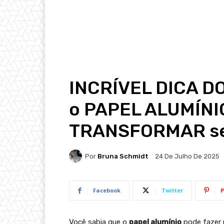
INCRÍVEL DICA D
o PAPEL ALUMÍNI
TRANSFORMAR seu
Por
Bruna Schmidt
24 De Julho De 2025
Facebook
Twitter
P
Você sabia que o
papel alumínio
pode fazer 