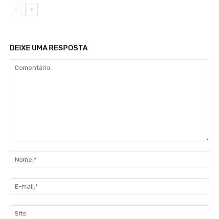
DEIXE UMA RESPOSTA
Comentário:
No
E-
mai
Sit