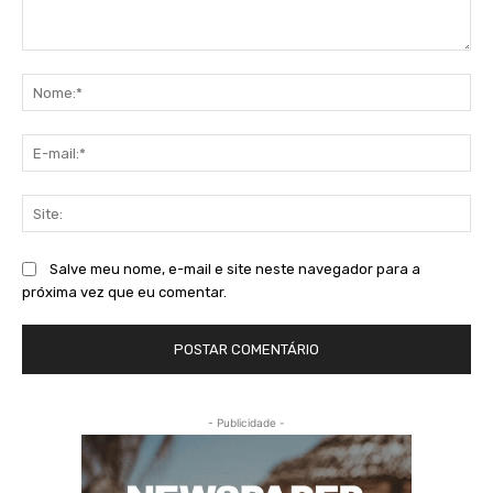
Comentário:
No
E-
mai
Sit
Salve meu nome, e-mail e site neste navegador para a
próxima vez que eu comentar.
- Publicidade -