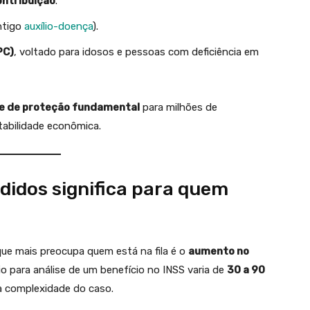
ntribuição
.
ntigo
auxílio-doença
).
PC)
, voltado para idosos e pessoas com deficiência em
e de proteção fundamental
para milhões de
tabilidade econômica.
didos significa para quem
ue mais preocupa quem está na fila é o
aumento no
o para análise de um benefício no INSS varia de
30 a 90
da complexidade do caso.