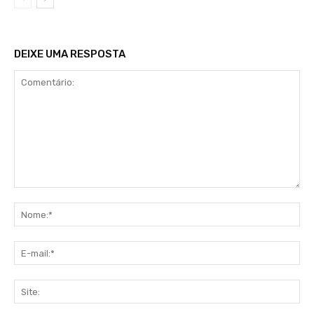
DEIXE UMA RESPOSTA
Comentário:
No
E-
mai
Sit