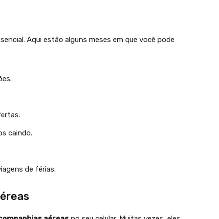
encial. Aqui estão alguns meses em que você pode
ões.
fertas.
ços caindo.
iagens de férias.
aéreas
 companhias aéreas
no seu celular. Muitas vezes, eles