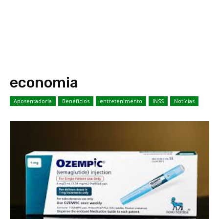
economia
Aposentadoria
Benefícios
entretenimento
INSS
Notícias