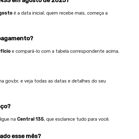
NSS em agosto de 2025?
gosto
é a data inicial; quem recebe mais, começa a
 pagamento?
fício
e compará-lo com a tabela correspondente acima.
a gov.br, e veja todas as datas e detalhes do seu
aço?
ligue na
Central 135
, que esclarece tudo para você.
erado esse mês?