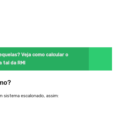
equelas? Veja como calcular o
a tal da RMI
imo?
um sistema escalonado, assim: