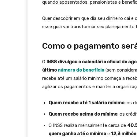
quando aposentados, pensionistas e benefi
Quer descobrir em que dia seu dinheiro cai
esse guia vai transformar seu planejamento f
Como o pagamento será
O
INSS divulgou o calendário oficial de a
último
número do benefício
(sem considerar
recebe até um salário mínimo começa a receb
agilizar os pagamentos e manter a organizaç
Quem recebe até 1 salário mínimo
: os 
Quem recebe acima do mínimo
: os cré
O INSS realiza mensalmente cerca de
40,
quem ganha até o mínimo
e
12,3 milhõ