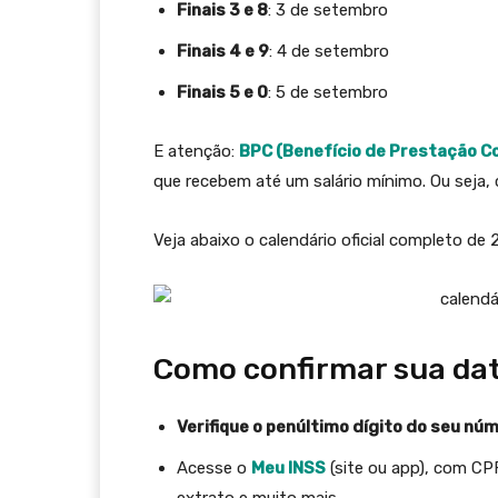
Finais 3 e 8
: 3 de setembro
Finais 4 e 9
: 4 de setembro
Finais 5 e 0
: 5 de setembro
E atenção:
BPC (Benefício de Prestação C
que recebem até um salário mínimo. Ou seja
Veja abaixo o calendário oficial completo d
Como confirmar sua da
Verifique o penúltimo dígito do seu nú
Acesse o
Meu INSS
(site ou app), com CP