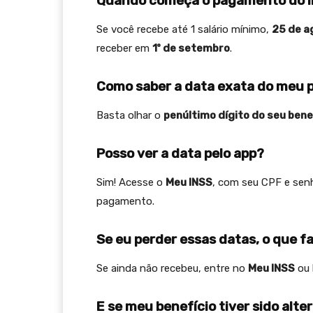
Quando começa o pagamento do I
Se você recebe até 1 salário mínimo,
25 de a
receber em
1º de setembro
.
Como saber a data exata do meu
Basta olhar o
penúltimo dígito do seu bene
Posso ver a data pelo app?
Sim! Acesse o
Meu INSS
, com seu CPF e senh
pagamento.
Se eu perder essas datas, o que f
Se ainda não recebeu, entre no
Meu INSS
ou 
E se meu benefício tiver sido alt