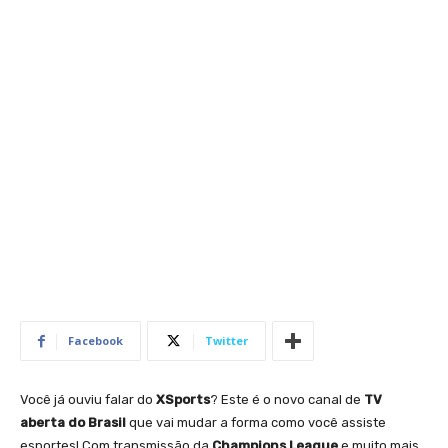
Facebook
Twitter
Você já ouviu falar do
XSports
? Este é o novo canal de
TV
aberta do Brasil
que vai mudar a forma como você assiste
esportes! Com transmissão da
Champions League
e muito mais,