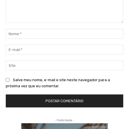
Comentário:
No
E-
mai
Sit
Salve meu nome, e-mail e site neste navegador para a
próxima vez que eu comentar.
- Publicidade -