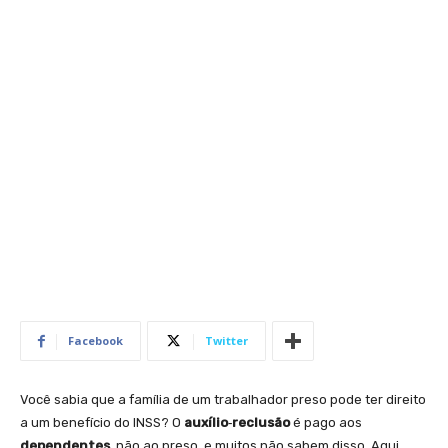
Facebook
Twitter
Você sabia que a família de um trabalhador preso pode ter direito
a um benefício do INSS? O
auxílio‑reclusão
é pago aos
dependentes
, não ao preso, e muitos não sabem disso. Aqui